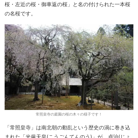
桜・左近の桜・御車返の桜」と名の付けられた一本桜
の名桜です。
常照皇寺の庭園の桜の木々の様子です！
「常照皇寺」は南北朝の動乱という歴史の渦に巻き込
まれた「光厳天皇(こうごんてんのう)」が、貞治(じょ