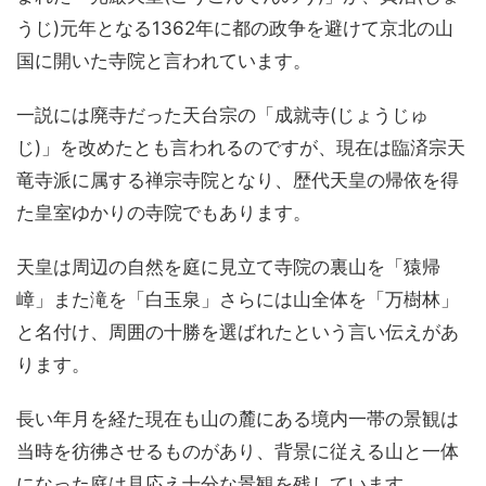
うじ)元年となる1362年に都の政争を避けて京北の山
国に開いた寺院と言われています。
一説には廃寺だった天台宗の「成就寺(じょうじゅ
じ)」を改めたとも言われるのですが、現在は臨済宗天
竜寺派に属する禅宗寺院となり、歴代天皇の帰依を得
た皇室ゆかりの寺院でもあります。
天皇は周辺の自然を庭に見立て寺院の裏山を「猿帰
嶂」また滝を「白玉泉」さらには山全体を「万樹林」
と名付け、周囲の十勝を選ばれたという言い伝えがあ
ります。
長い年月を経た現在も山の麓にある境内一帯の景観は
当時を彷彿させるものがあり、背景に従える山と一体
になった庭は見応え十分な景観を残しています。