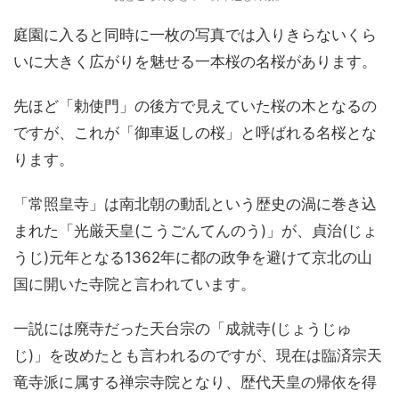
庭園に入ると同時に一枚の写真では入りきらないくら
いに大きく広がりを魅せる一本桜の名桜があります。
先ほど「勅使門」の後方で見えていた桜の木となるの
ですが、これが「御車返しの桜」と呼ばれる名桜とな
ります。
「常照皇寺」は南北朝の動乱という歴史の渦に巻き込
まれた「光厳天皇(こうごんてんのう)」が、貞治(じょ
うじ)元年となる1362年に都の政争を避けて京北の山
国に開いた寺院と言われています。
一説には廃寺だった天台宗の「成就寺(じょうじゅ
じ)」を改めたとも言われるのですが、現在は臨済宗天
竜寺派に属する禅宗寺院となり、歴代天皇の帰依を得