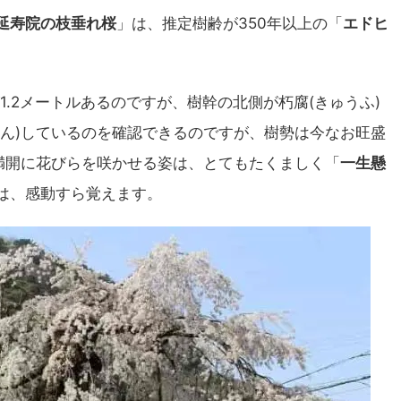
延寿院の枝垂れ桜
」は、推定樹齢が350年以上の「
エドヒ
1.2メートルあるのですが、樹幹の北側が朽腐(きゅうふ)
そん)しているのを確認できるのですが、樹勢は今なお旺盛
、満開に花びらを咲かせる姿は、とてもたくましく「
一生懸
は、感動すら覚えます。