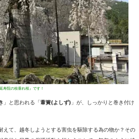
延寿院の枝垂れ桜』です！
き
」と思われる「
葦簀(よしず)
」が、しっかりと巻き付け
耐えて、越冬しようとする害虫を駆除する為の物か？その