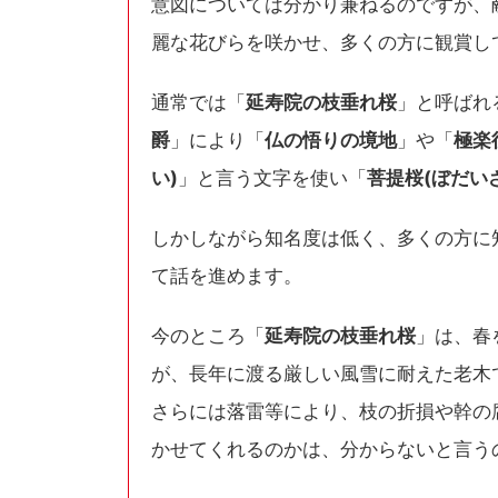
意図については分かり兼ねるのですが、
麗な花びらを咲かせ、多くの方に観賞し
通常では「
延寿院の枝垂れ桜
」と呼ばれ
爵
」により「
仏の悟りの境地
」や「
極楽
い)
」と言う文字を使い「
菩提桜(ぼだい
しかしながら知名度は低く、多くの方に
て話を進めます。
今のところ「
延寿院の枝垂れ桜
」は、春
が、長年に渡る厳しい風雪に耐えた老木
さらには落雷等により、枝の折損や幹の
かせてくれるのかは、分からないと言う