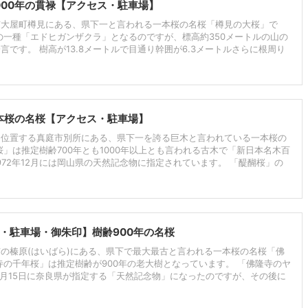
000年の貫禄【アクセス・駐車場】
市大屋町樽見にある、県下一と言われる一本桜の名桜「樽見の大桜」で
の一種「エドヒガンザクラ」となるのですが、標高約350メートルの山の
です。 樹高が13.8メートルで目通り幹囲が6.3メートルさらに根周り
一本桜の名桜【アクセス・駐車場】
に位置する真庭市別所にある、県下一を誇る巨木と言われている一本桜の
」は推定樹齢700年とも1000年以上とも言われる古木で「新日本名木百
972年12月には岡山県の天然記念物に指定されています。 「醍醐桜」の
・駐車場・御朱印】樹齢900年の名桜
の榛原(はいばら)にある、県下で最大最古と言われる一本桜の名桜「佛
寺の千年桜」は推定樹齢が900年の老大樹となっています。 「佛隆寺のヤ
3月15日に奈良県が指定する「天然記念物」になったのですが、その後に