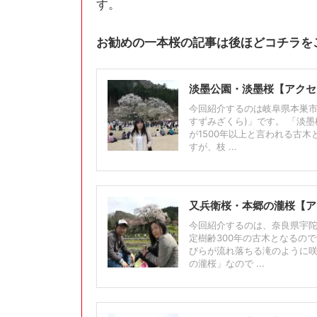
す。
お勧めの一本桜の記事は後ほどコチラを
淡墨公園・淡墨桜【アクセ
今回紹介するのは岐阜県本巣市
すずみざくら)」です。 「淡
が1500年以上と言われる古木
すが、枝 ...
又兵衛桜・本郷の瀧桜【ア
今回紹介するのは、奈良県宇陀
定樹齢300年の古木となるの
びらが流れ落ちる滝のように咲
の瀧桜」なので ...