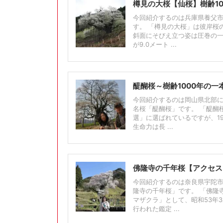
樽見の大桜【仙桜】樹齢1
今回紹介するのは兵庫県養父
す。 「樽見の大桜」は彼岸桜
斜面にそびえ立つ姿は圧巻の一言
が9.0メート ...
醍醐桜～樹齢1000年の
今回紹介するのは岡山県北部
名桜「醍醐桜」です。 「醍醐桜
選」に選ばれているですが、1
生命力は長 ...
佛隆寺の千年桜【アクセス
今回紹介するのは奈良県宇陀市
隆寺の千年桜」です。 「佛隆
マザクラ」として、昭和53年
行われた鑑定 ...