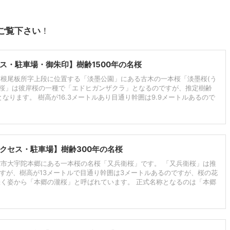
ご覧下さい
！
ス・駐車場・御朱印】樹齢1500年の名桜
根尾板所字上段に位置する「淡墨公園」にある古木の一本桜「淡墨桜(う
墨桜」は彼岸桜の一種で「エドヒガンザクラ」となるのですが、推定樹齢
となります。 樹高が16.3メートルあり目通り幹囲は9.9メートルあるので
クセス・駐車場】樹齢300年の名桜
市大宇陀本郷にある一本桜の名桜「又兵衛桜」です。 「又兵衛桜」は推
ですが、樹高が13メートルで目通り幹囲は3メートルあるのですが、桜の花
く姿から「本郷の瀧桜」と呼ばれています。 正式名称となるのは「本郷