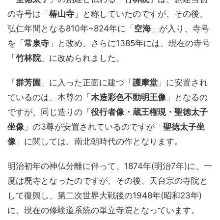
の寺号は「
椿山寺
」と称していたのですが、その後、
弘仁年間となる810年~824年に「
空海
」が入り、寺号
を「
常泉寺
」と改め、さらに1385年には、現在の寺号
「
竹林院
」に改められました。
「
群芳園
」に入った正面に建つ「
護摩堂
」に安置され
ているのは、本尊の「
木造彩色不動明王像
」となるの
ですが、同じ造りの「
役行者像・蔵王権現・聖徳太子
坐像
」の3尊が安置されているのですが「
聖徳太子坐
像
」に関しては、南北朝時代の作となります。
明治初年の神仏分離に伴って、1874年(明治7年)に、一
度は廃寺となったのですが、その後、天台宗の寺院と
して復興し、第二次世界大戦後の1948年(昭和23年)
に、現在の修験道系統の単立寺院となっています。