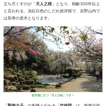
立ち尽くすのが「
天人之桜
」となり、樹齢300年以上
と言われる、淡紅白色のしだれ彼岸桜で、吉野山内で
は長寿の老木となります。
群芳園に立つ『天人乃桜』です！
「
聖徳太子
」の創建と伝わる「
竹林院
」は、創建当初