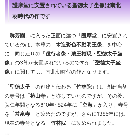
護摩堂に安置されている聖徳太子坐像は南北
朝時代の作です
「
群芳園
」に入った正面に建つ「
護摩堂
」に安置され
ているのは、本尊の「
木造彩色不動明王像
」を中心
に、同じ造りの「
役行者像・蔵王権現・聖徳太子坐
像
」の3尊が安置されているのですが「
聖徳太子坐
像
」に関しては、南北朝時代の作となります。
「
聖徳太子
」の創建と伝わる「
竹林院
」は、創建当初
の寺号は「
椿山寺
」と称していたのですが、その後、
弘仁年間となる810年~824年に「
空海
」が入り、寺号
を「
常泉寺
」と改めたのですが、さらに1385年には、
現在の寺号となる「
竹林院
」に改められました。