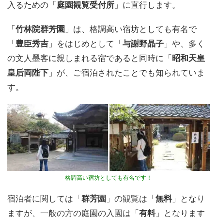
入るための「
庭園観覧受付所
」に直行します。
「
竹林院群芳園
」は、格調高い宿坊としても有名で
「
豊臣秀吉
」をはじめとして「
与謝野晶子
」や、多く
の文人墨客に親しまれる宿であると同時に「
昭和天皇
皇后両陛下
」が、ご宿泊されたことでも知られていま
す。
格調高い宿坊としても有名です！
宿泊者に関しては「
群芳園
」の観覧は「
無料
」となり
ますが、一般の方の庭園の入園は「
有料
」となります