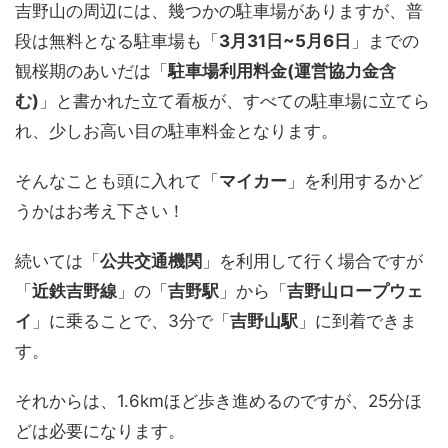
吉野山の周辺には、幾つかの駐車場がありますが、普
段は無料となる駐車場も「
3月31日~5月6日
」までの
観桜期のあいだは「
駐車場利用料金(運営協力金含
む)
」と書かれた立て看板が、すべての駐車場に立てら
れ、少しお高い目の駐車料金となります。
そんなことも頭に入れて「
マイカー
」を利用するかど
うかはお考え下さい！
続いては「
公共交通機関
」を利用して行く場合ですが
「
近鉄吉野線
」の「
吉野駅
」から「
吉野山ロープウェ
イ
」に乗ることで、3分で「
吉野山駅
」に到着できま
す。
それからは、1.6kmほど歩き進めるのですが、25分ほ
どは必要になります。