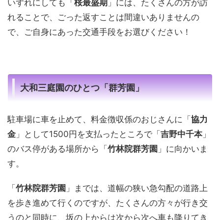
いずれにしても「
桜最盛期
」には、たくさんの方が訪
れることで、ごった返すことは間違いありませんの
で、ご自身にあった交通手段をお選びください！
大和三庭園のひとつ「群芳園」
駐車場に車を止めて、料金徴収係のおじさんに「
協力
金
」として1500円を支払ったところで「
吉野中千本
」
のバス停がある場所から「
竹林院群芳園
」に向かいま
す。
「
竹林院群芳園
」までは、道幅の狭い急勾配の道路上
を歩き進めて行くのですが、たくさんの方々が行き交
うのと同時に、坂の上からは次から次へ車も降りてき