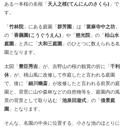
ある一本桜の名桜「
天人之桜(てんにんのさくら)
」で
す。
「
竹林院
」にある庭園「
群芳園
」は「
當麻寺中之坊
」
の「
香藕園(こうぐうえん)
」や「
慈光院
」の「
枯山水
庭園
」と共に「
大和三庭園
」のひとつに数えられる名
園となります。
太閤「
豊臣秀吉
」が、吉野山の桜の観賞の折に「
千利
休
」が、桃山風に改修して作庭したと言われる庭園
で、後に「
細川幽斎
」が改修したと言われる前景の庭
園と、背景に山や森林などの自然物等を、庭園内の風
景の背景として取り込む「
池泉回遊式
」の「
借景庭
園
」となります。
そんな、名園の中央に位置する、小さな池のほとりに