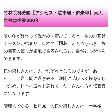
竹林院群芳園【アクセス・駐車場・御朱印】天人
之桜は樹齢300年
寒い冬が終わって温かみを帯びてくると、桜のお花見
シーズンが始まり、日本の「
国花
」とも言うべき、桜
の開花の便りが各地で発表されると、自然と心が弾ん
できます。
桜の楽しみ方は、人それぞれとなるのですが「
あ
っ！
」と言う間に過ぎ去る、満開に花ひらく桜を楽し
むため、日々の疲れも忘れて、たくさんの方が桜観賞
に出かけます。
管理人である「
ヒロ兄
」の桜の楽しみ方は「
一本桜
」