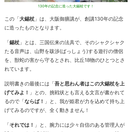
130年の記念に造った大錫杖です！
この「
大錫杖
」は、大阪御膳講が、創講130年の記念
に造ったものとなります。
「
錫杖
」とは、三国伝来の法具で、そのシャクシャク
たる音声は、山野を跋渉(ばっしょう)する遊行の僧侶
を、獣蛇の害から守るとされ、比丘18物のひとつとさ
れています。
説明書きの最後には「
吾と思わん者はこの大錫杖を上
げてみよ！
」との、挑戦状とも言える文言が書かれて
るので「
ならば！
」と、我が姫君が力を込めて持ち上
げてみるのですが、全く動きません！
「
それでは！
」と、腕力には少々自信のある管理人が