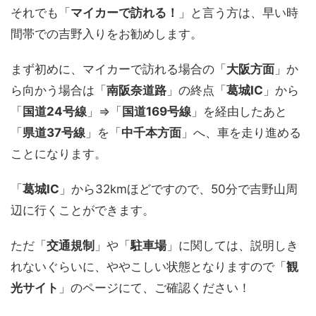
それでも「
マイカーで訪れる！
」と言う方は、早い時
間帯での吉野入りをお勧めします。
まず初めに、マイカーで訪れる場合の「
大阪方面
」か
ら向かう場合は「
南阪奈道路
」の終点「
葛城IC
」から
「
国道24号線
」⇒「
国道169号線
」を経由したあと
「
県道37号線
」を「
中千本方面
」へ、車を走り進める
ことになります。
「
葛城IC
」から32kmほどですので、50分で吉野山周
辺に行くことができます。
ただ「
交通規制
」や「
駐車場
」に関しては、説明しき
れないぐらいに、ややこしい状態となりますので「
観
光サイト
」のページにて、ご確認ください！