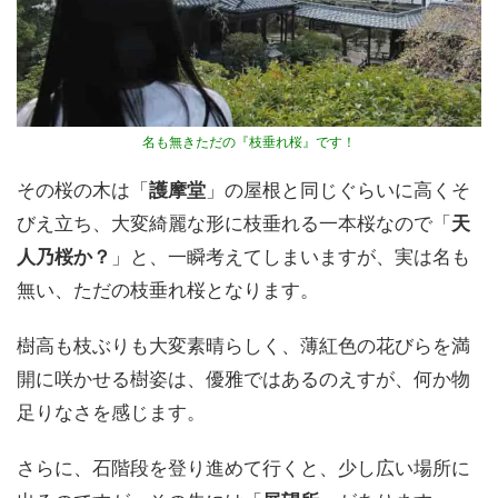
名も無きただの『枝垂れ桜』です！
その桜の木は「
護摩堂
」の屋根と同じぐらいに高くそ
びえ立ち、大変綺麗な形に枝垂れる一本桜なので「
天
人乃桜か？
」と、一瞬考えてしまいますが、実は名も
無い、ただの枝垂れ桜となります。
樹高も枝ぶりも大変素晴らしく、薄紅色の花びらを満
開に咲かせる樹姿は、優雅ではあるのえすが、何か物
足りなさを感じます。
さらに、石階段を登り進めて行くと、少し広い場所に