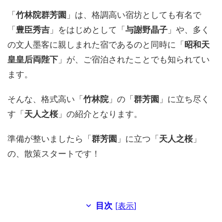
「
竹林院群芳園
」は、格調高い宿坊としても有名で
「
豊臣秀吉
」をはじめとして「
与謝野晶子
」や、多く
の文人墨客に親しまれた宿であるのと同時に「
昭和天
皇皇后両陛下
」が、ご宿泊されたことでも知られてい
ます。
そんな、格式高い「
竹林院
」の「
群芳園
」に立ち尽く
す「
天人之桜
」の紹介となります。
準備が整いましたら「
群芳園
」に立つ「
天人之桜
」
の、散策スタートです！
目次
[
表示
]