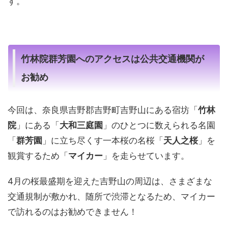
す。
竹林院群芳園へのアクセスは公共交通機関が
お勧め
今回は、奈良県吉野郡吉野町吉野山にある宿坊「
竹林
院
」にある「
大和三庭園
」のひとつに数えられる名園
「
群芳園
」に立ち尽くす一本桜の名桜「
天人之桜
」を
観賞するため「
マイカー
」を走らせています。
4月の桜最盛期を迎えた吉野山の周辺は、さまざまな
交通規制が敷かれ、随所で渋滞となるため、マイカー
で訪れるのはお勧めできません！