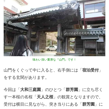
味わい深い重厚な『山門』です！
山門をくぐって中に入ると、右手側には「
宿泊受付
」
をする玄関があります。
今回は「
大和三庭園
」のひとつ「
群芳園
」に立ち尽く
す一本桜の名桜「
天人之桜
」の観賞となりますので、
受付は横目に見ながら、突き当りにある「
群芳園
」に