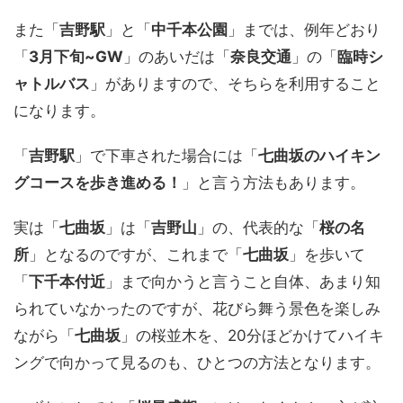
また「
吉野駅
」と「
中千本公園
」までは、例年どおり
「
3月下旬~GW
」のあいだは「
奈良交通
」の「
臨時シ
ャトルバス
」がありますので、そちらを利用すること
になります。
「
吉野駅
」で下車された場合には「
七曲坂のハイキン
グコースを歩き進める！
」と言う方法もあります。
実は「
七曲坂
」は「
吉野山
」の、代表的な「
桜の名
所
」となるのですが、これまで「
七曲坂
」を歩いて
「
下千本付近
」まで向かうと言うこと自体、あまり知
られていなかったのですが、花びら舞う景色を楽しみ
ながら「
七曲坂
」の桜並木を、20分ほどかけてハイキ
ングで向かって見るのも、ひとつの方法となります。