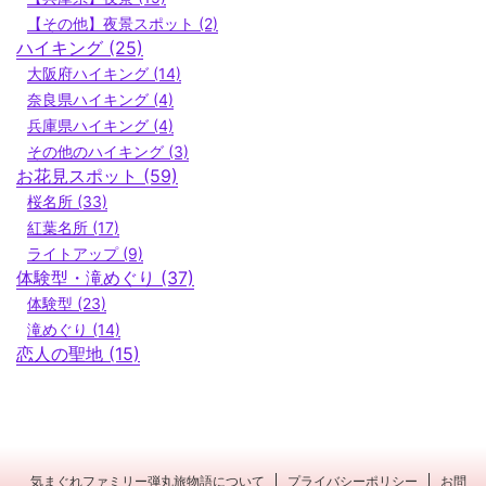
【その他】夜景スポット (2)
ハイキング (25)
大阪府ハイキング (14)
奈良県ハイキング (4)
兵庫県ハイキング (4)
その他のハイキング (3)
お花見スポット (59)
桜名所 (33)
紅葉名所 (17)
ライトアップ (9)
体験型・滝めぐり (37)
体験型 (23)
滝めぐり (14)
恋人の聖地 (15)
気まぐれファミリー弾丸旅物語について
プライバシーポリシー
お問