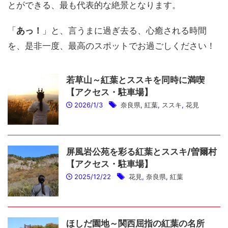
とができる、最も代表的な絶景となります。
「
あっ！
」と、言うまに過ぎ去る、心癒される時間
を、是非一度、最高のスポットでお過ごしください！
若草山～紅葉とススキを同時に満喫
【アクセス・駐車場】
2026/1/3
奈良県
,
紅葉
,
ススキ
,
花見
屏風岩公苑を彩る紅葉とススキ/曽爾村
【アクセス・駐車場】
2025/12/22
花見
,
奈良県
,
紅葉
ほしだ園地～関西屈指の紅葉の名所