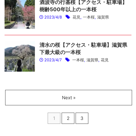
酒波寺の行基桜【アクセス・駐車場】
樹齢500年以上の一本桜
2023/4/8
花見
,
一本桜
,
滋賀県
清水の桜【アクセス・駐車場】滋賀県
下最大級の一本桜
2023/4/7
一本桜
,
滋賀県
,
花見
Next »
1
2
3