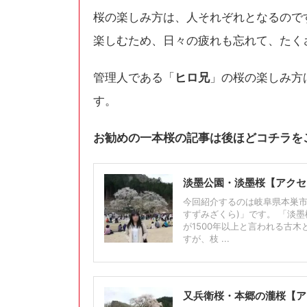
桜の楽しみ方は、人それぞれとなるので
楽しむため、日々の疲れも忘れて、たく
管理人である「
ヒロ兄
」の桜の楽しみ方
す。
お勧めの一本桜の記事は後ほどコチラを
淡墨公園・淡墨桜【アクセ
今回紹介するのは岐阜県本巣市
すずみざくら)」です。 「淡
が1500年以上と言われる古木
すが、枝 ...
又兵衛桜・本郷の瀧桜【ア