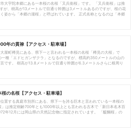
市大宇陀本郷にある一本桜の名桜「又兵衛桜」です。 「又兵衛桜」は推
ですが、樹高が13メートルで目通り幹囲は3メートルあるのですが、桜の花
く姿から「本郷の瀧桜」と呼ばれています。 正式名称となるのは「本郷
000年の貫禄【アクセス・駐車場】
市大屋町樽見にある、県下一と言われる一本桜の名桜「樽見の大桜」で
の一種「エドヒガンザクラ」となるのですが、標高約350メートルの山の
です。 樹高が13.8メートルで目通り幹囲が6.3メートルさらに根周り
一本桜の名桜【アクセス・駐車場】
に位置する真庭市別所にある、県下一を誇る巨木と言われている一本桜の
」は推定樹齢700年とも1000年以上とも言われる古木で「新日本名木百
972年12月には岡山県の天然記念物に指定されています。 「醍醐桜」の