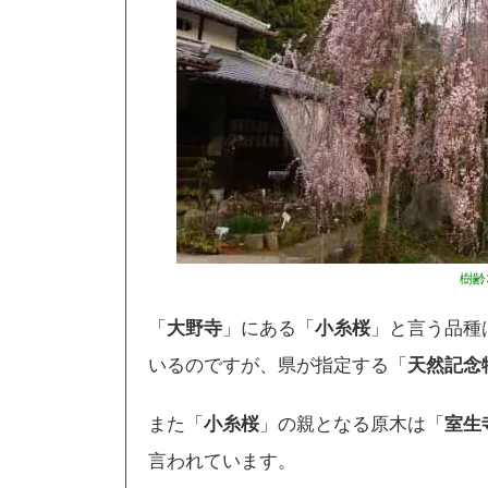
樹齢
「
大野寺
」にある「
小糸桜
」と言う品種
いるのですが、県が指定する「
天然記念
また「
小糸桜
」の親となる原木は「
室生
言われています。