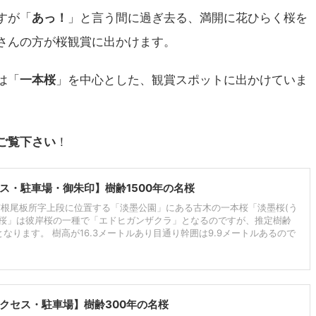
すが「
あっ！
」と言う間に過ぎ去る、満開に花ひらく桜を
さんの方が桜観賞に出かけます。
は「
一本桜
」を中心とした、観賞スポットに出かけていま
ご覧下さい
！
ス・駐車場・御朱印】樹齢1500年の名桜
根尾板所字上段に位置する「淡墨公園」にある古木の一本桜「淡墨桜(う
墨桜」は彼岸桜の一種で「エドヒガンザクラ」となるのですが、推定樹齢
となります。 樹高が16.3メートルあり目通り幹囲は9.9メートルあるので
クセス・駐車場】樹齢300年の名桜