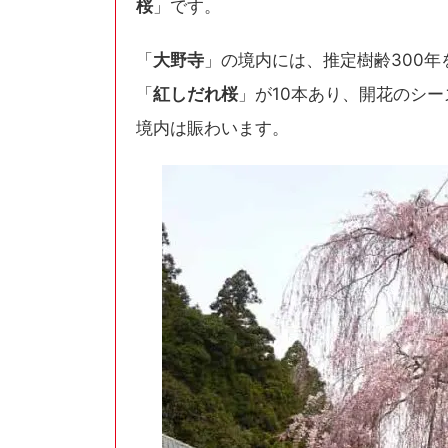
桜
」です。
「
大野寺
」の境内には、推定樹齢300年
「
紅しだれ桜
」が10本あり、開花のシ
境内は賑わいます。