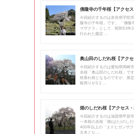
佛隆寺の千年桜【アクセス
今回紹介するのは奈良県宇陀市
隆寺の千年桜」です。 「佛隆
マザクラ」として、昭和53年
行われた鑑定 ...
奥山田のしだれ桜【アクセ
今回紹介するのは愛知県岡崎
名桜「奥山田のしだれ桜」です
枝垂れ桜となるのですが、推定樹
根周りが3.2 ...
畑のしだれ桜【アクセス・
今回紹介するのは滋賀県甲賀市
一本桜の名桜「畑(はた)のし
400年以上の「エドヒガンザク
古木とな ...