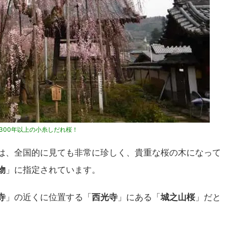
300年以上の小糸しだれ桜！
は、全国的に見ても非常に珍しく、貴重な桜の木になって
物
」に指定されています。
寺
」の近くに位置する「
西光寺
」にある「
城之山桜
」だと