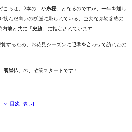
どころは、2本の「
小糸桜
」となるのですが、一年を通し
を挟んだ向いの断崖に彫られている、巨大な弥勒菩薩の
境内地と共に「
史跡
」に指定されています。
観賞するため、お花見シーズンに照準を合わせて訪れたの
「
磨崖仏
」の、散策スタートです！
目次
[
表示
]