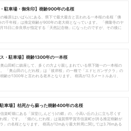
・駐車場・御朱印】樹齢900年の名桜
の榛原(はいばら)にある、県下で最大最古と言われる一本桜の名桜「佛
寺の千年桜」は推定樹齢が900年の老大樹となっています。 「佛隆寺のヤ
3月15日に奈良県が指定する「天然記念物」になったのですが、その後に
ス・駐車場】樹齢1300年の一本桜
市奥山田町に鎮座して、多くの方より親しまれている県下随一の一本桜の
。 「奥山田のしだれ桜」は「彼岸桜」の一種で「エドヒガンザクラ」の
齢が1300年と言われる老木となります。 樹高が12.5メートルあり、
駐車場】枯死から蘇った樹齢400年の名桜
信楽町畑にある「深堂(しんどう)の郷」の、小高い丘の上に立ち尽くす
だれ桜」です。 「畑のしだれ桜」は滋賀県甲賀市信楽町が誇る推定樹齢が
ラ」の名桜となります。 樹高が12mあり最大幹周に関しては3.76mある