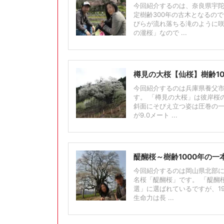
今回紹介するのは、奈良県宇陀
定樹齢300年の古木となるの
びらが流れ落ちる滝のように咲
の瀧桜」なので ...
樽見の大桜【仙桜】樹齢1
今回紹介するのは兵庫県養父
す。 「樽見の大桜」は彼岸桜
斜面にそびえ立つ姿は圧巻の一言
が9.0メート ...
醍醐桜～樹齢1000年の
今回紹介するのは岡山県北部
名桜「醍醐桜」です。 「醍醐桜
選」に選ばれているですが、1
生命力は長 ...