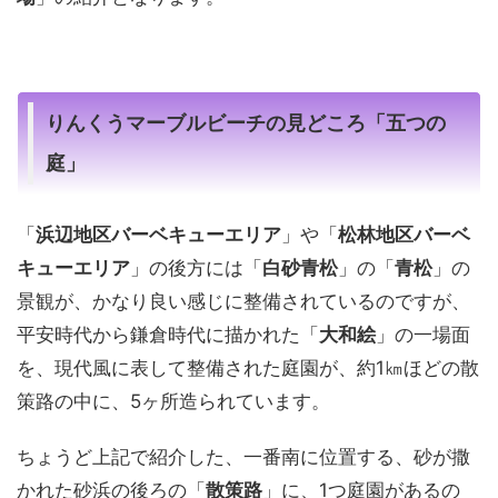
りんくうマーブルビーチの見どころ「五つの
庭」
「
浜辺地区バーベキューエリア
」や「
松林地区バーベ
キューエリア
」の後方には「
白砂青松
」の「
青松
」の
景観が、かなり良い感じに整備されているのですが、
平安時代から鎌倉時代に描かれた「
大和絵
」の一場面
を、現代風に表して整備された庭園が、約1㎞ほどの散
策路の中に、5ヶ所造られています。
ちょうど上記で紹介した、一番南に位置する、砂が撒
かれた砂浜の後ろの「
散策路
」に、1つ庭園があるの