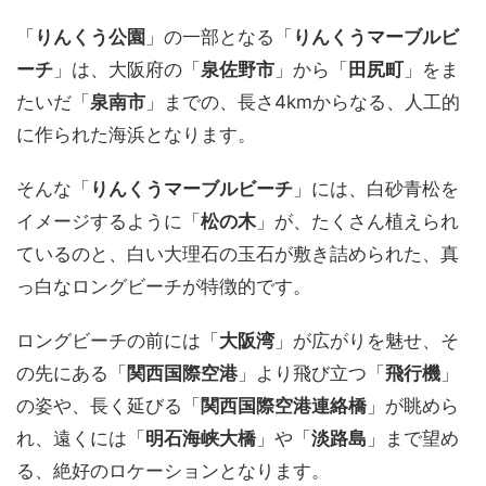
「
りんくう公園
」の一部となる「
りんくうマーブルビ
ーチ
」は、大阪府の「
泉佐野市
」から「
田尻町
」をま
たいだ「
泉南市
」までの、長さ4kmからなる、人工的
に作られた海浜となります。
そんな「
りんくうマーブルビーチ
」には、白砂青松を
イメージするように「
松の木
」が、たくさん植えられ
ているのと、白い大理石の玉石が敷き詰められた、真
っ白なロングビーチが特徴的です。
ロングビーチの前には「
大阪湾
」が広がりを魅せ、そ
の先にある「
関西国際空港
」より飛び立つ「
飛行機
」
の姿や、長く延びる「
関西国際空港連絡橋
」が眺めら
れ、遠くには「
明石海峡大橋
」や「
淡路島
」まで望め
る、絶好のロケーションとなります。