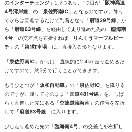
のインターチェンジ
」は2つあり、1つ目が「
阪神高速
4号湾岸線
」の「
泉佐野南IC
」となるのですが、降り
てからは直進するだけで到着となり「
府道29号線
」か
ら「
府道63号線
」を経由して走り進めた先の「
臨海南
4号
」の交差点を右折すれば「
りんくうマーブルビー
チ
」の「
第1駐車場
」に、直接入る形となります。
「
泉佐野南IC
」からは、直線的に2.4km走り進めるだ
けですので、約5分で行くことができます。
もうひとつが「
阪和自動車
」の「
泉佐野IC
」を降りる
のですが、降りてそのまま「
国道481号線
」を、しば
らく直進した先にある「
空連道臨海南
」の信号を左折
して「
府道63号線
」に入ります。
少し走り進めた先の「
臨海南4号
」の交差点を右折し