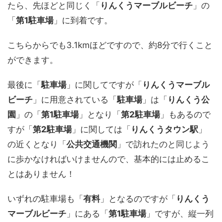
たら、先ほどと同じく「
りんくうマーブルビーチ
」の
「
第1駐車場
」に到着です。
こちらからでも3.1kmほどですので、約8分で行くこと
ができます。
最後に「
駐車場
」に関してですが「
りんくうマーブル
ビーチ
」に用意されている「
駐車場
」は「
りんくう公
園
」の「
第1駐車場
」となり「
第2駐車場
」もあるので
すが「
第2駐車場
」に関しては「
りんくうタウン駅
」
の近くとなり「
公共交通機関
」で訪れたのと同じよう
に歩かなければいけませんので、基本的には止めるこ
とはありません！
いずれの駐車場も「
有料
」となるのですが「
りんくう
マーブルビーチ
」にある「
第1駐車場
」ですが、縦一列