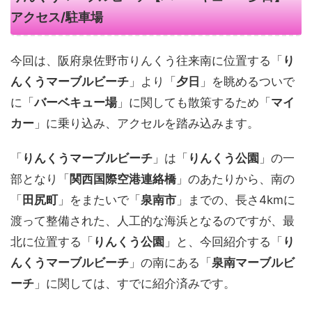
アクセス/駐車場
今回は、阪府泉佐野市りんくう往来南に位置する「
り
んくうマーブルビーチ
」より「
夕日
」を眺めるついで
に「
バーベキュー場
」に関しても散策するため「
マイ
カー
」に乗り込み、アクセルを踏み込みます。
「
りんくうマーブルビーチ
」は「
りんくう公園
」の一
部となり「
関西国際空港連絡橋
」のあたりから、南の
「
田尻町
」をまたいで「
泉南市
」までの、長さ4kmに
渡って整備された、人工的な海浜となるのですが、最
北に位置する「
りんくう公園
」と、今回紹介する「
り
んくうマーブルビーチ
」の南にある「
泉南マーブルビ
ーチ
」に関しては、すでに紹介済みです。