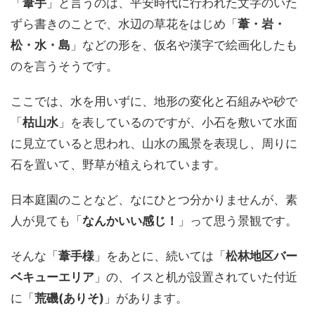
「
葦手
」と言うのは、平安時代に行われた文字のいた
ずら書きのことで、水辺の草花をはじめ「
葦・岩・
松・水・島
」などの形を、仮名や漢字で絵画化したも
のを言うそうです。
ここでは、水を用いずに、地形の変化と石組みや砂で
「
枯山水
」を表しているのですが、小石を敷いて水面
に見立ていると思われ、山水の風景を表現し、周りに
石を置いて、野草が植えられています。
日本庭園のことなど、なにひとつ分かりませんが、素
人が見ても「
なんかいい感じ！
」って思う景観です。
そんな「
葦手様
」をあとに、続いては「
松林地区バー
ベキューエリア
」の、イスと机が設置されていた付近
に「
荒磯(ありそ)
」があります。