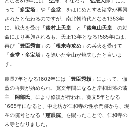
となる815年には「
空海
」すなわち「
弘法大師
」によ
って「
多宝塔
」や「
金堂
」をはじめとする諸堂が再興
されたと伝わるのですが、南北朝時代となる1353年
に、戦火を受け「
後村上天皇
」と「
後亀山天皇
」の勅
命により再興されるも、天正13年となる1585年には、
再び「
豊臣秀吉
」の「
根来寺攻め
」の兵火を受けて
「
金堂・多宝塔
」を除いた全山が焼失したと言いま
す。
慶長7年となる1602年には「
豊臣秀頼
」によって、伽
藍の再興が始められ、寛文年間になると岸和田藩の藩
主「
岡部氏
」により修復が行われ、寛文5年となる
1665年になると、中之坊が仁和寺の性承門跡から、現
在の院号となる「
慈眼院
」を賜ったことで、仁和寺の
末寺となりました。