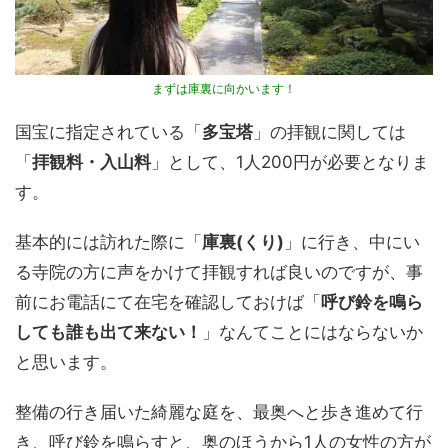
まずは庫裏に向かいます！
国宝に指定されている「
多宝塔
」の拝観に関しては
「
拝観料・入山料
」として、1人200円が必要となりま
す。
基本的には訪れた際に「
庫裏(くり)
」に行き、中にい
る寺院の方に声をかけて拝観すれば良いのですが、事
前にお電話にて在宅を確認しておけば「
呼び鈴を鳴ら
しても誰も出て来ない！
」なんてことにはならないか
と思います。
整備の行き届いた綺麗な庭を、最奥へと歩き進めて行
き、呼び鈴を鳴らすと、奥のほうから1人の女性の方が