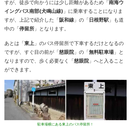
すが、徒歩で向かうには少し距離があるため「
南海ウ
イングバス南部(犬鳴山線)
」に乗車することになりま
すが、上記で紹介した「
阪和線
」の「
日根野駅
」も道
中の「
停留所
」となります。
あとは「
東上
」のバス停留所で下車するだけとなるの
ですが、すぐ目の前が「
慈眼院
」の「
無料駐車場
」と
なりますので、歩く必要なく「
慈眼院
」へと入ること
ができます。
駐車場横にある東上のバス停留所！