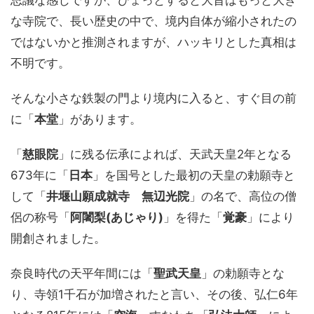
思議な感じですが、ひょっとすると大昔はもっと大き
な寺院で、長い歴史の中で、境内自体が縮小されたの
ではないかと推測されますが、ハッキリとした真相は
不明です。
そんな小さな鉄製の門より境内に入ると、すぐ目の前
に「
本堂
」があります。
「
慈眼院
」に残る伝承によれば、天武天皇2年となる
673年に「
日本
」を国号とした最初の天皇の勅願寺と
して「
井堰山願成就寺 無辺光院
」の名で、高位の僧
侶の称号「
阿闍梨(あじゃり)
」を得た「
覚豪
」により
開創されました。
奈良時代の天平年間には「
聖武天皇
」の勅願寺とな
り、寺領1千石が加増されたと言い、その後、弘仁6年