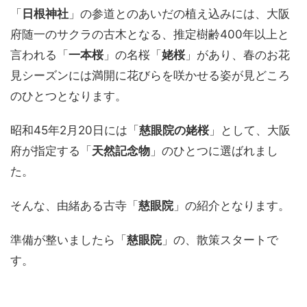
「
日根神社
」の参道とのあいだの植え込みには、大阪
府随一のサクラの古木となる、推定樹齢400年以上と
言われる「
一本桜
」の名桜「
姥桜
」があり、春のお花
見シーズンには満開に花びらを咲かせる姿が見どころ
のひとつとなります。
昭和45年2月20日には「
慈眼院の姥桜
」として、大阪
府が指定する「
天然記念物
」のひとつに選ばれまし
た。
そんな、由緒ある古寺「
慈眼院
」の紹介となります。
準備が整いましたら「
慈眼院
」の、散策スタートで
す。