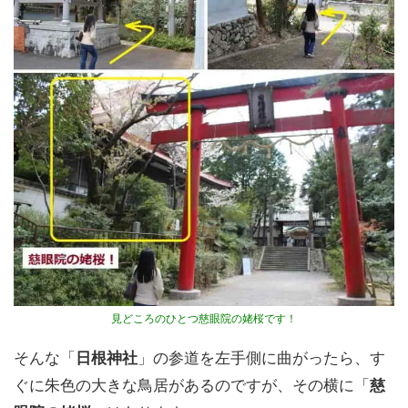
見どころのひとつ慈眼院の姥桜です！
そんな「
日根神社
」の参道を左手側に曲がったら、す
ぐに朱色の大きな鳥居があるのですが、その横に「
慈