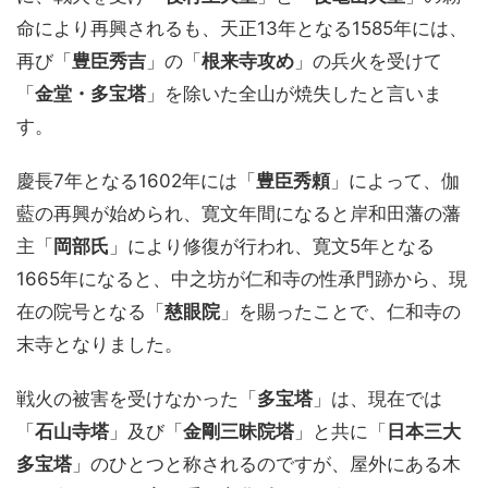
命により再興されるも、天正13年となる1585年には、
再び「
豊臣秀吉
」の「
根来寺攻め
」の兵火を受けて
「
金堂・多宝塔
」を除いた全山が焼失したと言いま
す。
慶長7年となる1602年には「
豊臣秀頼
」によって、伽
藍の再興が始められ、寛文年間になると岸和田藩の藩
主「
岡部氏
」により修復が行われ、寛文5年となる
1665年になると、中之坊が仁和寺の性承門跡から、現
在の院号となる「
慈眼院
」を賜ったことで、仁和寺の
末寺となりました。
戦火の被害を受けなかった「
多宝塔
」は、現在では
「
石山寺塔
」及び「
金剛三昧院塔
」と共に「
日本三大
多宝塔
」のひとつと称されるのですが、屋外にある木