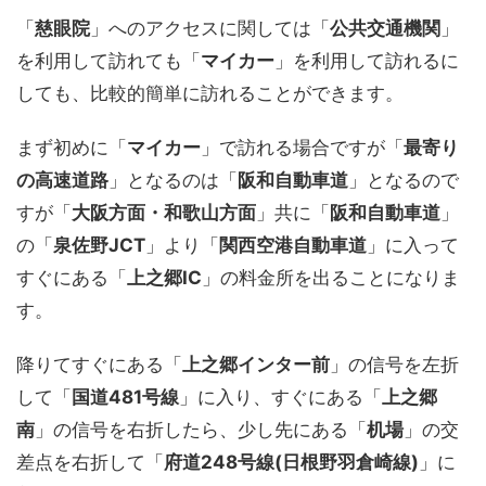
「
慈眼院
」へのアクセスに関しては「
公共交通機関
」
を利用して訪れても「
マイカー
」を利用して訪れるに
しても、比較的簡単に訪れることができます。
まず初めに「
マイカー
」で訪れる場合ですが「
最寄り
の高速道路
」となるのは「
阪和自動車道
」となるので
すが「
大阪方面・和歌山方面
」共に「
阪和自動車道
」
の「
泉佐野JCT
」より「
関西空港自動車道
」に入って
すぐにある「
上之郷IC
」の料金所を出ることになりま
す。
降りてすぐにある「
上之郷インター前
」の信号を左折
して「
国道481号線
」に入り、すぐにある「
上之郷
南
」の信号を右折したら、少し先にある「
机場
」の交
差点を右折して「
府道248号線(日根野羽倉崎線)
」に