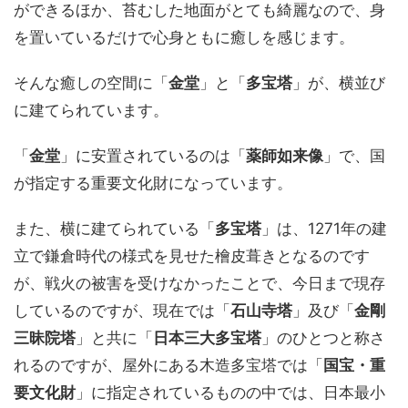
ができるほか、苔むした地面がとても綺麗なので、身
を置いているだけで心身ともに癒しを感じます。
そんな癒しの空間に「
金堂
」と「
多宝塔
」が、横並び
に建てられています。
「
金堂
」に安置されているのは「
薬師如来像
」で、国
が指定する重要文化財になっています。
また、横に建てられている「
多宝塔
」は、1271年の建
立で鎌倉時代の様式を見せた檜皮葺きとなるのです
が、戦火の被害を受けなかったことで、今日まで現存
しているのですが、現在では「
石山寺塔
」及び「
金剛
三昧院塔
」と共に「
日本三大多宝塔
」のひとつと称さ
れるのですが、屋外にある木造多宝塔では「
国宝・重
要文化財
」に指定されているものの中では、日本最小