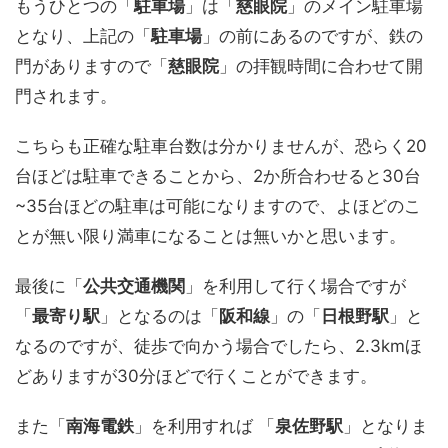
もうひとつの「
駐車場
」は「
慈眼院
」のメイン駐車場
となり、上記の「
駐車場
」の前にあるのですが、鉄の
門がありますので「
慈眼院
」の拝観時間に合わせて開
門されます。
こちらも正確な駐車台数は分かりませんが、恐らく20
台ほどは駐車できることから、2か所合わせると30台
~35台ほどの駐車は可能になりますので、よほどのこ
とが無い限り満車になることは無いかと思います。
最後に「
公共交通機関
」を利用して行く場合ですが
「
最寄り駅
」となるのは「
阪和線
」の「
日根野駅
」と
なるのですが、徒歩で向かう場合でしたら、2.3kmほ
どありますが30分ほどで行くことができます。
また「
南海電鉄
」を利用すれば 「
泉佐野駅
」となりま