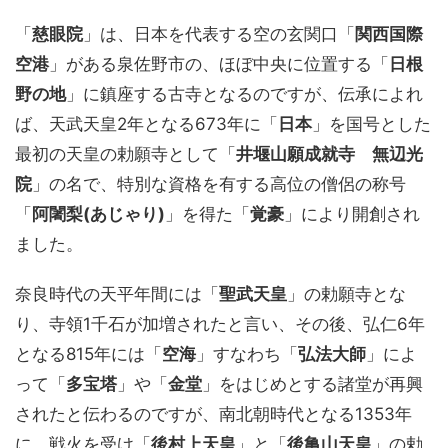
「
慈眼院
」は、日本を代表する空の玄関口「
関西国際
空港
」がある泉佐野市の、ほぼ中央に位置する「
日根
野の地
」に鎮座する古寺となるのですが、伝承によれ
ば、天武天皇2年となる673年に「
日本
」を国号とした
最初の天皇の勅願寺として「
井堰山願成就寺 無辺光
院
」の名で、特別な資格を有する高位の僧侶の称号
「
阿闍梨(あじゃり)
」を得た「
覚豪
」により開創され
ました。
奈良時代の天平年間には「
聖武天皇
」の勅願寺とな
り、寺領1千石が加増されたと言い、その後、弘仁6年
となる815年には「
空海
」すなわち「
弘法大師
」によ
って「
多宝塔
」や「
金堂
」をはじめとする諸堂が再興
されたと伝わるのですが、南北朝時代となる1353年
に、戦火を受け「
後村上天皇
」と「
後亀山天皇
」の勅