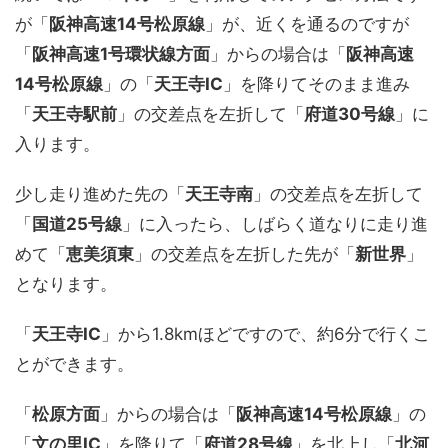
が「
阪神高速14号松原線
」が、近くを通るのですが
「
阪神高速1号環状線方面
」からの場合は「
阪神高速
14号松原線
」の「
天王寺IC
」を降りてそのまま進み
「
天王寺駅前
」の交差点を左折して「
府道30号線
」に
入ります。
少し走り進めた先の「
天王寺南
」の交差点を左折して
「
国道25号線
」に入ったら、しばらく道なりに走り進
めて「
恵美須東
」の交差点を左折した先が「
新世界
」
となります。
「
天王寺IC
」から1.8kmほどですので、約6分で行くこ
とができます。
「
松原方面
」からの場合は「
阪神高速14号松原線
」の
「
文の里IC
」を降りて「
府道28号線
」を北上し「
北河