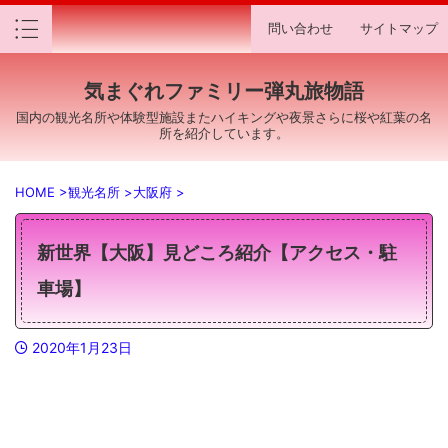
問い合わせ
サイトマップ
気まぐれファミリー弾丸旅物語
国内の観光名所や体験型施設またハイキングや夜景さらに桜や紅葉の名
所を紹介しています。
HOME
>
観光名所
>
大阪府
>
新世界【大阪】見どころ紹介【アクセス・駐
車場】
2020年1月23日