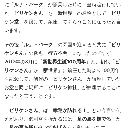
に「
ルナ・パーク
」が開業した時に、当時流行してい
た「
ビリケンさん
」を「
新世界
」の名物として「
ビリ
ケン堂
」を設けて、鎮座してもらうことになったと言
います。
その後「
ルナ・パーク
」の閉園を迎えると共に「
ビリ
ケンさん
」の像も「
行方不明
」になったのですが、
2012年の8月に「
新世界生誕100周年
」と、初代「
ビ
リケンさん
」が「
新世界
」に鎮座した時より100周年
を記念して、初代の「
ビリケンさん
」が鎮座していた
お堂と同じ場所に「
ビリケン神社
」が鎮座することに
なったと言うことです。
「
ビリケンさん
」は「
幸運が訪れる！
」という言い伝
えがあり、御利益を授かるには「
足の裏を撫でる
」か
「
足の裏を掻(か)いてあげる
」と良いそうです。