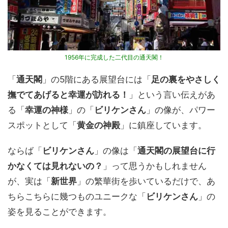
1956年に完成した二代目の通天閣！
「
通天閣
」の5階にある展望台には「
足の裏をやさしく
撫でてあげると幸運が訪れる！
」という言い伝えがあ
る「
幸運の神様
」の「
ビリケンさん
」の像が、パワー
スポットとして「
黄金の神殿
」に鎮座しています。
ならば「
ビリケンさん
」の像は「
通天閣の展望台に行
かなくては見れないの？
」って思うかもしれません
が、実は「
新世界
」の繁華街を歩いているだけで、あ
ちらこちらに幾つものユニークな「
ビリケンさん
」の
姿を見ることができます。