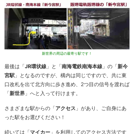
新世界の周辺の最寄り駅です！
最後は「
JR環状線
」と「
南海電鉄南海本線
」の「
新今
宮駅
」となるのですが、構内は同じですので、共に東
口改札を出て北方向に歩き進め、2つ目の信号を渡れば
「
新世界
」へと入って行けます。
さまざまな駅からの「
アクセス
」があり、ご自身にあ
った駅をお選びください！
続いては「
マイカー
」を利用してのアクセス方法です