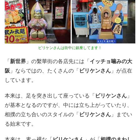
ビリケンさんは街中に鎮座してます！
「
新世界
」の繫華街の各店先には「
イッチョ噛みの大
阪
」ならではの、たくさんの「
ビリケンさん
」が点在
しています。
本来は、足を突き出して座っている「
ビリケンさん
」
が基本となるのですが、中には立ち上がっていたり、
相撲の立ち合いのスタイルの「
ビリケンさん
」までい
る始末です。
本来は、素っ裸な「
ビリケンさん
」が「
相撲のまわし