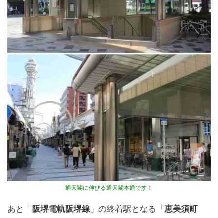
通天閣に伸びる通天閣本通です！
あと「
阪堺電軌阪堺線
」の終着駅となる「
恵美須町