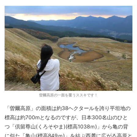
曽爾高原の一面を覆うススキです！
「曽爾高原」の面積は約38ヘクタールを誇り平坦地の
標高は約700mとなるのですが、日本300名山のひと
つ「倶留尊山(くろそやま)(標高1038ｍ)」から亀の背
に似た「亀山(標高849ｍ)」を結ぶ西麓に広がる高原と