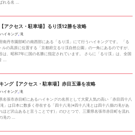
る名 ...
【アクセス・駐車場】るり渓12勝を攻略
ハイキング
,
滝
府南丹市園部町の南西部にある「るり渓」にて行うハイキングです。 「る
ートルの高原に位置する「京都府立るり渓自然公園」の一角にあるのですが、
谷は、昭和7年に国の名勝に指定されています。 さらに「るり渓」は、全国
...
キング【アクセス・駐車場】赤目五瀑を攻略
ハイキング
,
滝
県名張市赤目町にあるハイキングの名所として大変人気の高い「赤目四十八
八滝」は日本に数多く存在する「四十八滝(※四十八滝とは四十八個の滝があ
れほど沢山あると言うことです)」のひとつで、三重県名張市赤目町を流れ
の ...