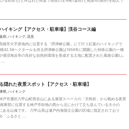
ひるめみち)と呼ばれた街道で現在の王寺町(畠田)と柏原市(国分)を結んで
ハイキング【アクセス・駐車場】渓谷コース編
阪府
,
ハイキング
,
花見
高槻市大字原地内に位置する「摂津峡公園」にて行う紅葉のハイキングで
積42.58ヘクタールを誇る摂津峡公園は1956年に開園した特殊公園の一種
や湖沼海浜等の良好な自然的環境を形成する土地に配置された風致公園(ふ
..
る隠れた夜景スポット【アクセス・駐車場】
庫県
,
ハイキング
神戸市灘区六甲山町西谷山にある展望スペースの「天狗岩」から眺める夜景
の南東部に位置する神戸市街地の西から北にかけて立ち並んでいる大小の
にある山魂です。 六甲山系は瀬戸内海国立公園の区域に指定されており
ふるさと ...