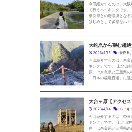
今回紹介するのは、大阪
て行うハイキングです。
奈良県との府県境となる
はじめとして多彩なハイキン
大蛇嵓から望む超絶
2023/4/15
奈良県
,
今回紹介するのは、奈良
キング」です。 上北山
原」は奈良県と三重県の
「日本の秘境百選」に選ばれ
大台ヶ原【アクセス
2023/4/14
ハイキ
今回紹介するのは、奈良
キング」です。 上北山
原」は奈良県と三重県の