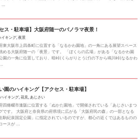
..
セス・駐車場】大阪府随一のパノラマ夜景！
ハイキング
,
夜景
府東大阪市上四条町に位置する「なるかわ園地」の一角にある展望スペース
眺める大阪府随一の「夜景」です。 「ぼくらの広場」がある「なるかわ園
公園の一角に位置しており、暗峠(くらがりとうげ)の下から鳴川峠(なるかわ
..
い園のハイキング【アクセス・駐車場】
ハイキング
,
花見
,
あじさい
府四條畷市逢阪に位置する「ぬかた園地」で開催されている「あじさいまつ
グです。 大阪府と奈良県の府県境に広がる「大阪府民の森」の一部となる
生駒紀泉国定公園」に指定されているのですが、都心の近くではあるものの
スが ...