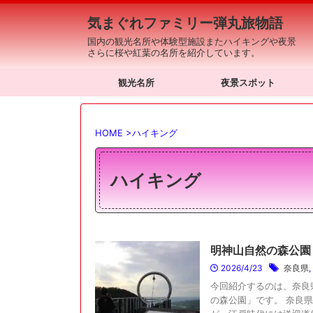
気まぐれファミリー弾丸旅物語
国内の観光名所や体験型施設またハイキングや夜景
さらに桜や紅葉の名所を紹介しています。
観光名所
夜景スポット
HOME
>
ハイキング
ハイキング
明神山自然の森公園
2026/4/23
奈良県
,
今回紹介するのは、奈良
の森公園」です。 奈良県