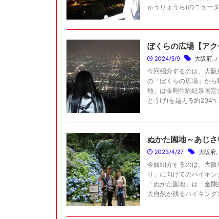
ゅうりょうち)のニュータ .
ぼくらの広場【アク
2024/5/9
大阪府
,
今回紹介するのは、大阪
の「ぼくらの広場」から
地」は金剛生駒紀泉国定
とうげ)を越える約204h .
ぬかた園地～あじさ
2023/4/27
大阪府
,
今回紹介するのは、大阪
り」に向けてのハイキン
「ぬかた園地」は「金剛
大自然が残るハイキングコー