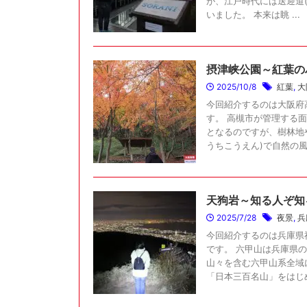
が、江戸時代には送迎道(
いました。 本来は眺 ...
摂津峡公園～紅葉の
2025/10/8
紅葉
,
大
今回紹介するのは大阪府
す。 高槻市が管理する面
となるのですが、樹林地
うちこうえん)で自然の風 .
天狗岩～知る人ぞ知
2025/7/28
夜景
,
兵
今回紹介するのは兵庫県
です。 六甲山は兵庫県
山々を含む六甲山系全域
「日本三百名山」をはじめ「