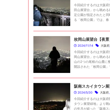
今回紹介するのは大阪府
田山展望台」から眺める夜
定公園が指定されたと同
る「枚岡公園」では、春 .
枚岡山展望台【夜景
2024/11/14
大阪府
今回紹介するのは大阪府
岡山展望台」から眺める
山の2つの尾根の山麓に整
開設された「枚岡公園」です
阪南スカイタウン展
2024/5/30
大阪府
今回紹介するのは大阪府
タウン展望緑地」より眺め
の年月が経った「阪南ス