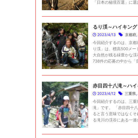
「日本の秘境百選」に選ばれ
るり渓～ハイキング
2023/4/13
京都府
,
今回紹介するのは、京都
り渓」は、標高500メ
大自然が残る緑豊かな渓
738件の応募の中から「音 
赤目四十八滝～ハイ
2023/4/12
三重県
,
今回紹介するのは、三重
滝」です。 「赤目四十
ると言う意味ではなくそ
る滝川の渓谷にある一連の滝