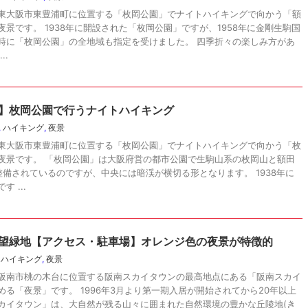
東大阪市東豊浦町に位置する「枚岡公園」でナイトハイキングで向かう「額
景です。 1938年に開設された「枚岡公園」ですが、1958年に金剛生駒国
時に「枚岡公園」の全地域も指定を受けました。 四季折々の楽しみ方があ
..
】枚岡公園で行うナイトハイキング
,
ハイキング
,
夜景
東大阪市東豊浦町に位置する「枚岡公園」でナイトハイキングで向かう「枚
夜景です。 「枚岡公園」は大阪府営の都市公園で生駒山系の枚岡山と額田
備されているのですが、中央には暗渓が横切る形となります。 1938年に
 ...
望緑地【アクセス・駐車場】オレンジ色の夜景が特徴的
,
ハイキング
,
夜景
阪南市桃の木台に位置する阪南スカイタウンの最高地点にある「阪南スカイ
る「夜景」です。 1996年3月より第一期入居が開始されてから20年以上
カイタウン」は、大自然が残る山々に囲まれた自然環境の豊かな丘陵地(き