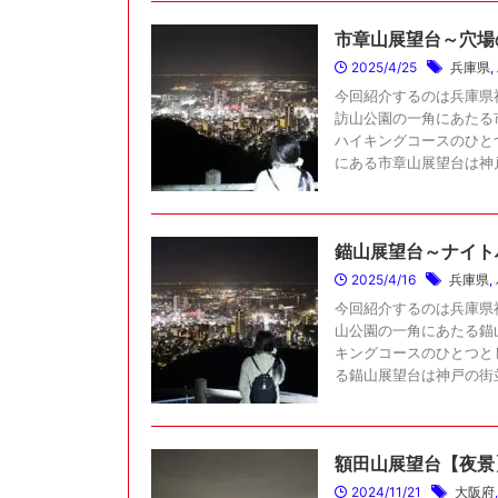
市章山展望台～穴場
2025/4/25
兵庫県
,
今回紹介するのは兵庫県
訪山公園の一角にあたる
ハイキングコースのひと
にある市章山展望台は神戸の
錨山展望台～ナイト
2025/4/16
兵庫県
,
今回紹介するのは兵庫県
山公園の一角にあたる錨
キングコースのひとつと
る錨山展望台は神戸の街並み
額田山展望台【夜景
2024/11/21
大阪府