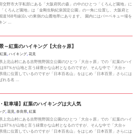
府交野市大字私部にある「大阪府民の森」の中のひとつ「くろんど園地」に
 「くろんど園地」は「金剛生駒紀泉国定公園」の一角に位置し、大阪府と
国道168号線沿いの東側の山麓地帯にあります。 園内にはバーベキュー場を
 ...
景～紅葉のハイキング【大台ヶ原】
紅葉
,
ハイキング
,
花見
県上北山村にある吉野熊野国立公園のひとつ「大台ヶ原」での「紅葉のハイ
村は97％が山地と言う緑豊かな山村となるのですが、そんな中で「大台ヶ
県境に位置しているのですが「日本百名山」をはじめ「日本百景」さらには
る名 ...
・駐車場】紅葉のハイキングは大人気
ング
,
花見
,
奈良県
,
紅葉
県上北山村にある吉野熊野国立公園のひとつ「大台ヶ原」での「紅葉のハイ
村は97％が山地と言う緑豊かな山村となるのですが、そんな中で「大台ヶ
県境に位置しているのですが「日本百名山」をはじめ「日本百景」さらには