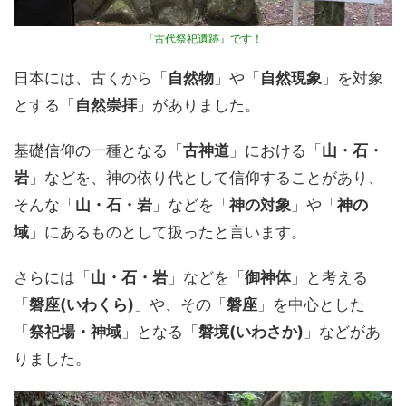
『古代祭祀遺跡』です！
日本には、古くから「
自然物
」や「
自然現象
」を対象
とする「
自然崇拝
」がありました。
基礎信仰の一種となる「
古神道
」における「
山・石・
岩
」などを、神の依り代として信仰することがあり、
そんな「
山・石・岩
」などを「
神の対象
」や「
神の
域
」にあるものとして扱ったと言います。
さらには「
山・石・岩
」などを「
御神体
」と考える
「
磐座(いわくら)
」や、その「
磐座
」を中心とした
「
祭祀場・神域
」となる「
磐境(いわさか)
」などがあ
りました。