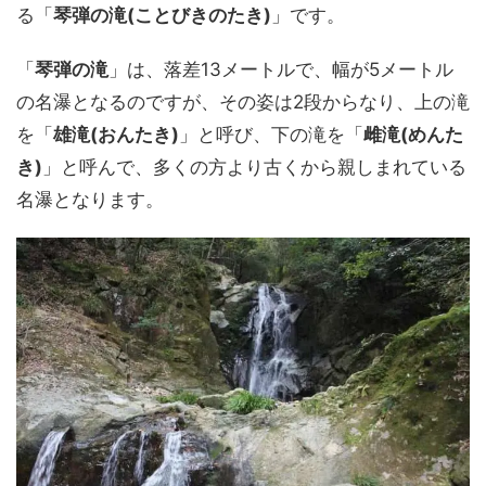
る「
琴弾の滝(ことびきのたき)
」です。
「
琴弾の滝
」は、落差13メートルで、幅が5メートル
の名瀑となるのですが、その姿は2段からなり、上の滝
を「
雄滝(おんたき)
」と呼び、下の滝を「
雌滝(めんた
き)
」と呼んで、多くの方より古くから親しまれている
名瀑となります。