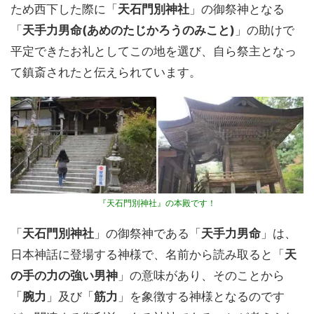
ため西下した際に「
天石門別神社
」の御祭神となる
「
天手力男命(あめのたじかろうのみこと)
」の助けで
平定できたお礼としてこの地を選び、自ら祭主となっ
て鎮斎されたと伝えられています。
『天石門別神社』の本殿です！
「
天石門別神社
」の御祭神である「
天手力男命
」は、
日本神話に登場する神様で、名前から読み取ると「
天
の手の力の強い男神
」の意味があり、そのことから
「
腕力
」及び「
筋力
」を象徴する神様となるのです