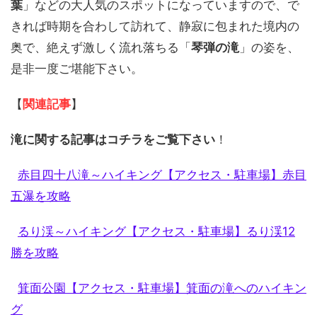
葉
」などの大人気のスポットになっていますので、で
きれば時期を合わして訪れて、静寂に包まれた境内の
奥で、絶えず激しく流れ落ちる「
琴弾の滝
」の姿を、
是非一度ご堪能下さい。
【
関連記事
】
滝に関する記事はコチラをご覧下さい
！
赤目四十八滝～ハイキング【アクセス・駐車場】赤目
五瀑を攻略
るり渓～ハイキング【アクセス・駐車場】るり渓12
勝を攻略
箕面公園【アクセス・駐車場】箕面の滝へのハイキン
グ