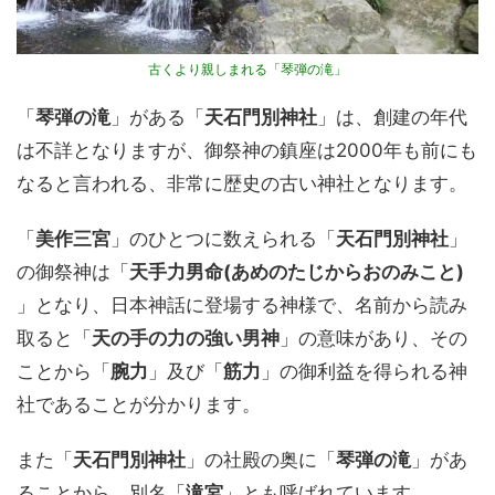
古くより親しまれる「琴弾の滝」
「
琴弾の滝
」がある「
天石門別神社
」は、創建の年代
は不詳となりますが、御祭神の鎮座は2000年も前にも
なると言われる、非常に歴史の古い神社となります。
「
美作三宮
」のひとつに数えられる「
天石門別神社
」
の御祭神は「
天手力男命(あめのたじからおのみこと)
」となり、日本神話に登場する神様で、名前から読み
取ると「
天の手の力の強い男神
」の意味があり、その
ことから「
腕力
」及び「
筋力
」の御利益を得られる神
社であることが分かります。
また「
天石門別神社
」の社殿の奥に「
琴弾の滝
」があ
ることから、別名「
滝宮
」とも呼ばれています。