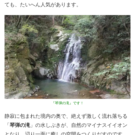
ても、たいへん人気があります。
『琴弾の滝』です！
静寂に包まれた境内の奥で、絶えず激しく流れ落ちる
「
琴弾の滝
」の水しぶきが、自然のマイナスイイオン
となり、辺り一面に癒しの空間をつくりだすのです