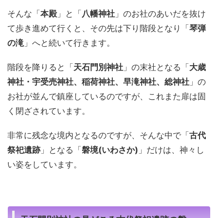
そんな「
本殿
」と「
八幡神社
」のお社のあいだを抜け
て歩き進めて行くと、その先は下り階段となり「
琴弾
の滝
」へと続いて行きます。
階段を降りると「
天石門別神社
」の末社となる「
大歳
神社・宇受売神社、稲荷神社、早滝神社、総神社
」の
お社が並んで鎮座しているのですが、これまた扉は固
く閉ざされています。
非常に残念な境内となるのですが、そんな中で「
古代
祭祀遺跡
」となる「
磐境(いわさか)
」だけは、神々し
い姿をしています。