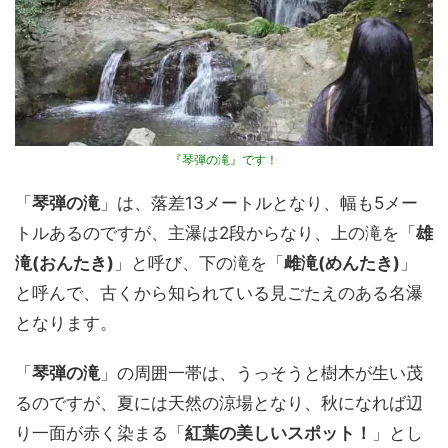
『琴弾の滝』です！
「
琴弾の滝
」は、落差13メートルとなり、幅も5メー
トルあるのですが、主瀑は2段からなり、上の滝を「
雄
滝(おんたき)
」と呼び、下の滝を「
雌滝(めんたき)
」
と呼んで、古くから知られている見ごたえのある名瀑
となります。
「
琴弾の滝
」の周囲一帯は、うっそうと樹木が生い茂
るのですが、夏には天然の涼場となり、秋になれば辺
り一面が赤く染まる「
紅葉の美しいスポット！
」とし