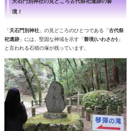
天石門別神社の見どころ古代祭祀遺跡の磐
境！
「
天石門別神社
」の見どころのひとつである「
古代祭
祀遺跡
」には、堅固な神域を示す「
磐境(いわさか)
」
と言われる石積の塚が残っています。