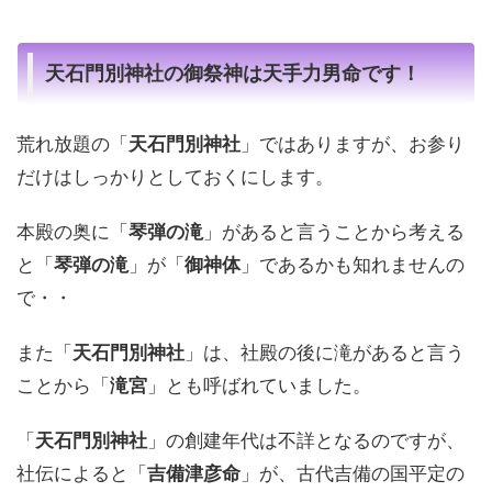
天石門別神社の御祭神は天手力男命です！
荒れ放題の「
天石門別神社
」ではありますが、お参り
だけはしっかりとしておくにします。
本殿の奥に「
琴弾の滝
」があると言うことから考える
と「
琴弾の滝
」が「
御神体
」であるかも知れませんの
で・・
また「
天石門別神社
」は、社殿の後に滝があると言う
ことから「
滝宮
」とも呼ばれていました。
「
天石門別神社
」の創建年代は不詳となるのですが、
社伝によると「
吉備津彦命
」が、古代吉備の国平定の