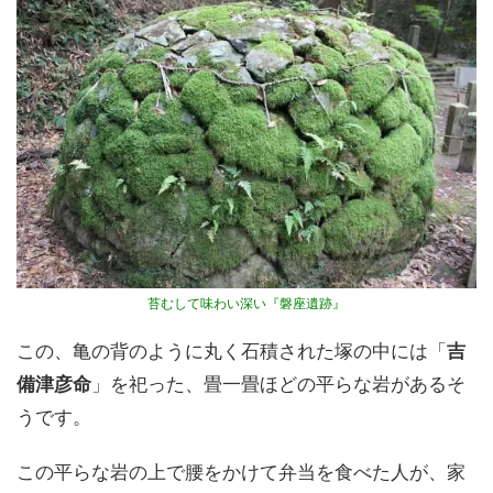
苔むして味わい深い『磐座遺跡』
この、亀の背のように丸く石積された塚の中には「
吉
備津彦命
」を祀った、畳一畳ほどの平らな岩があるそ
うです。
この平らな岩の上で腰をかけて弁当を食べた人が、家