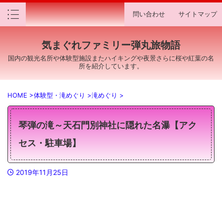
問い合わせ
サイトマップ
気まぐれファミリー弾丸旅物語
国内の観光名所や体験型施設またハイキングや夜景さらに桜や紅葉の名
所を紹介しています。
HOME
>
体験型・滝めぐり
>
滝めぐり
>
琴弾の滝～天石門別神社に隠れた名瀑【アク
セス・駐車場】
2019年11月25日