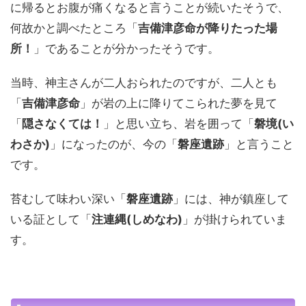
に帰るとお腹が痛くなると言うことが続いたそうで、
何故かと調べたところ「
吉備津彦命が降りたった場
所！
」であることが分かったそうです。
当時、神主さんが二人おられたのですが、二人とも
「
吉備津彦命
」が岩の上に降りてこられた夢を見て
「
隠さなくては！
」と思い立ち、岩を囲って「
磐境(い
わさか)
」になったのが、今の「
磐座遺跡
」と言うこと
です。
苔むして味わい深い「
磐座遺跡
」には、神が鎮座して
いる証として「
注連縄(しめなわ)
」が掛けられていま
す。