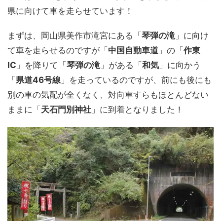
県に向けて車を走らせています！
まずは、岡山県美作市滝宮にある「
琴弾の滝
」に向け
て車を走らせるのですが「
中国自動車道
」の「
作東
IC
」を降りて「
琴弾の滝
」がある「
和気
」に向かう
「
県道46号線
」を走っているのですが、前にも後にも
別の車の気配が全くなく、対向車すらもほとんどない
ままに「
天石門別神社
」に到着となりました！