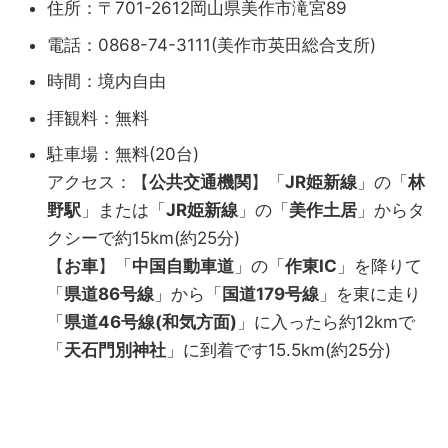
住所：〒701-2612岡山県美作市滝宮89
電話：0868-74-3111(美作市英田総合支所)
時間：境内自由
拝観料：無料
駐車場：無料(20台)
アクセス：【
公共交通機関
】「
JR姫新線
」の「
林
野駅
」または「
JR姫新線
」の「
美作土居
」からタ
クシーで約15km(約25分)
【
お車
】「
中国自動車道
」の「
作東IC
」を降りて
「
県道86号線
」から「
国道179号線
」を東に走り
「
県道46号線(和気方面)
」に入ったら約12kmで
「
天石門別神社
」に到着です15.5km(約25分)