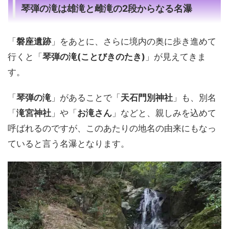
琴弾の滝は雄滝と雌滝の2段からなる名瀑
「
磐座遺跡
」をあとに、さらに境内の奥に歩き進めて
行くと「
琴弾の滝(ことびきのたき)
」が見えてきま
す。
「
琴弾の滝
」があることで「
天石門別神社
」も、別名
「
滝宮神社
」や「
お滝さん
」などと、親しみを込めて
呼ばれるのですが、このあたりの地名の由来にもなっ
ていると言う名瀑となります。