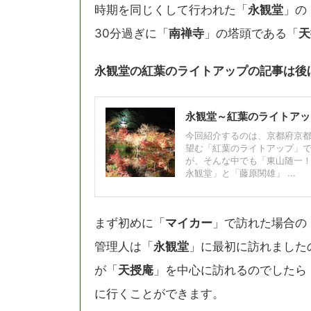
時期を同じくして行われた「
永観堂
」の
30分過ぎに「
南禅寺
」の塔頭である「
天
永観堂の紅葉のライトアップの記事は後
永観堂～紅葉のライトアッ
今回紹介するのは、京都府京
望む「紅葉のライトアップ」で
が、そんな中でも「東山随一
永観堂」と「藤原関雄」 ...
まず初めに「
マイカー
」で訪れた場合の
管理人は「
永観堂
」に最初に訪れました
が「
天授庵
」を中心に訪れるのでしたら
に行くことができます。