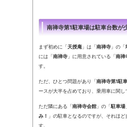
南禅寺第1駐車場は駐車台数が
まず初めに「
天授庵
」は「
南禅寺
」の「
には「
南禅寺
」に用意されている「
南禅
す。
ただ、ひとつ問題があり「
南禅寺第1駐
ースが大半を占めており、乗用車に関し
ただ隣にある「
南禅寺会館
」の「
駐車場
み！
」の駐車となるのですが、それほど
す。