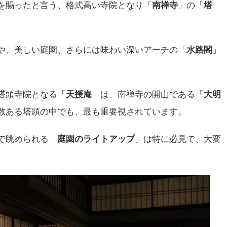
を賜ったと言う、格式高い寺院となり「
南禅寺
」の「
塔
や、美しい庭園、さらには味わい深いアーチの「
水路閣
」
。
塔頭寺院となる「
天授庵
」は、南禅寺の開山である「
大明
数ある塔頭の中でも、最も重要視されています。
で眺められる「
庭園のライトアップ
」は特に必見で、大変