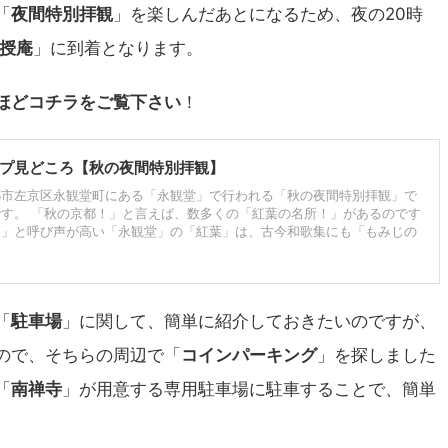
「
夜間特別拝観
」を楽しんだあとになるため、夜の20時
授庵
」に到着となります。
ほどコチラをご覧下さい
！
プ見どころ【秋の夜間特別拝観】
都市左京区永観堂町にある「永観堂」で行われる「秋の夜間特別拝観」で
す。 「秋の京都！」と言えば、数多くの「紅葉の名所！」があるのです
！」と呼び声が高い「永観堂」の「紅葉」は、古今和歌集にも「もみじの
「
駐車場
」に関して、簡単に紹介しておきたいのですが、
ので、そちらの周辺で「
コインパーキング
」を探しました
「
南禅寺
」が用意する専用駐車場に駐車することで、簡単